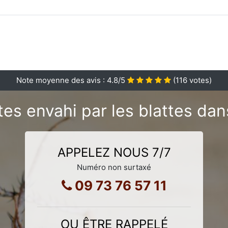
Note moyenne des avis :
4.8
/5
(
116
votes)
es envahi par les blattes dans
APPELEZ NOUS 7/7
Numéro non surtaxé
09 73 76 57 11
OU ÊTRE RAPPELÉ