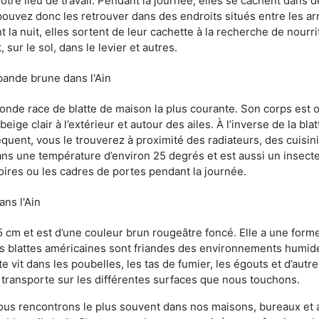
otre lieu de travail. Pendant la journée, elles se cachent dans 
uvez donc les retrouver dans des endroits situés entre les arm
 la nuit, elles sortent de leur cachette à la recherche de nourri
sur le sol, dans le levier et autres.
bande brune dans l'Ain
conde race de blatte de maison la plus courante. Son corps est
ige clair à l’extérieur et autour des ailes. À l’inverse de la bl
uent, vous le trouverez à proximité des radiateurs, des cuisini
sans une température d’environ 25 degrés et est aussi un insect
oires ou les cadres de portes pendant la journée.
ans l'Ain
5 cm et est d’une couleur brun rougeâtre foncé. Elle a une forme
les blattes américaines sont friandes des environnements humid
tte vit dans les poubelles, les tas de fumier, les égouts et d’au
e transporte sur les différentes surfaces que nous touchons.
ous rencontrons le plus souvent dans nos maisons, bureaux et a