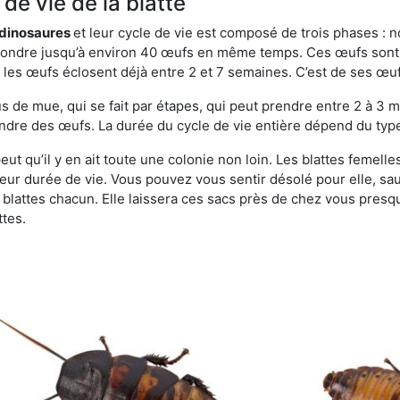
de vie de la blatte
s dinosaures
et leur cycle de vie est composé de trois phases : n
t pondre jusqu’à environ 40 œufs en même temps. Ces œufs sont
e, les œufs éclosent déjà entre 2 et 7 semaines. C’est de ses œ
de mue, qui se fait par étapes, qui peut prendre entre 2 à 3 mo
ndre des œufs. La durée du cycle de vie entière dépend du type 
peut qu’il y en ait toute une colonie non loin. Les blattes femell
 leur durée de vie. Vous pouvez vous sentir désolé pour elle, 
lattes chacun. Elle laissera ces sacs près de chez vous presque
ttes.