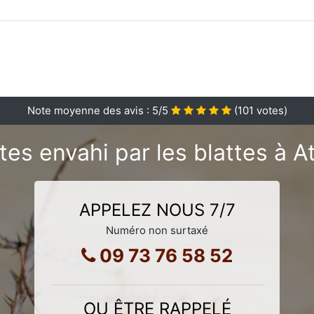
Note moyenne des avis :
5
/5
(
101
votes)
tes envahi par les blattes à At
APPELEZ NOUS 7/7
Numéro non surtaxé
09 73 76 58 52
OU ÊTRE RAPPELÉ