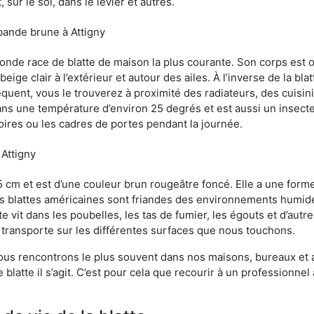
sur le sol, dans le levier et autres.
bande brune à Attigny
conde race de blatte de maison la plus courante. Son corps est
ige clair à l’extérieur et autour des ailes. À l’inverse de la bl
uent, vous le trouverez à proximité des radiateurs, des cuisini
sans une température d’environ 25 degrés et est aussi un insect
oires ou les cadres de portes pendant la journée.
 Attigny
5 cm et est d’une couleur brun rougeâtre foncé. Elle a une forme
les blattes américaines sont friandes des environnements humid
tte vit dans les poubelles, les tas de fumier, les égouts et d’au
e transporte sur les différentes surfaces que nous touchons.
ous rencontrons le plus souvent dans nos maisons, bureaux et a
latte il s’agit. C’est pour cela que recourir à un professionnel 