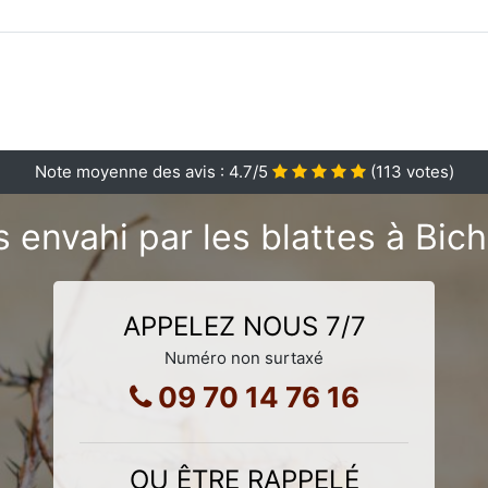
Note moyenne des avis :
4.7
/5
(
113
votes)
 envahi par les blattes à Bic
APPELEZ NOUS 7/7
Numéro non surtaxé
09 70 14 76 16
OU ÊTRE RAPPELÉ