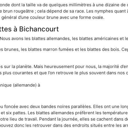
onde dont la taille va de quelques millimètres à une dizaine de
t le brun rougeâtre ; cela dépend de sa race. Les nymphes quant 
n général d’une couleur brune avec une forme ovale.
attes à Bichancourt
 Nous avons les blattes allemandes, les blattes américaines et le
es brunes, les blattes marron fumées et les blattes des bois. C
sur la planète. Mais heureusement pour nous, la majorité d’ent
 plus courantes et que l’on retrouve le plus souvent dans nos 
anique (allemande) à
 ou foncée avec deux bandes noires parallèles. Elles ont une l
et six pattes. Les blattes allemandes préfèrent les température
otre lieu de travail. Pendant la journée, elles se cachent dans 
uvez donc les retrouver dans des endroits situés entre les arm