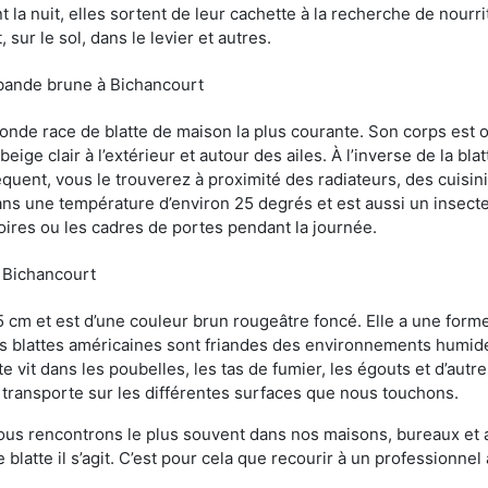
 la nuit, elles sortent de leur cachette à la recherche de nourri
sur le sol, dans le levier et autres.
 bande brune à Bichancourt
conde race de blatte de maison la plus courante. Son corps est
ige clair à l’extérieur et autour des ailes. À l’inverse de la bl
uent, vous le trouverez à proximité des radiateurs, des cuisini
sans une température d’environ 25 degrés et est aussi un insect
oires ou les cadres de portes pendant la journée.
à Bichancourt
5 cm et est d’une couleur brun rougeâtre foncé. Elle a une forme
les blattes américaines sont friandes des environnements humid
tte vit dans les poubelles, les tas de fumier, les égouts et d’au
e transporte sur les différentes surfaces que nous touchons.
ous rencontrons le plus souvent dans nos maisons, bureaux et a
blatte il s’agit. C’est pour cela que recourir à un professionnel