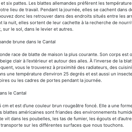
et six pattes. Les blattes allemandes préfèrent les température
otre lieu de travail. Pendant la journée, elles se cachent dans 
uvez donc les retrouver dans des endroits situés entre les arm
 la nuit, elles sortent de leur cachette à la recherche de nourri
sur le sol, dans le levier et autres.
 bande brune dans le Cantal
conde race de blatte de maison la plus courante. Son corps est
ige clair à l’extérieur et autour des ailes. À l’inverse de la bl
uent, vous le trouverez à proximité des radiateurs, des cuisini
sans une température d’environ 25 degrés et est aussi un insect
oires ou les cadres de portes pendant la journée.
dans le Cantal
5 cm et est d’une couleur brun rougeâtre foncé. Elle a une forme
les blattes américaines sont friandes des environnements humid
tte vit dans les poubelles, les tas de fumier, les égouts et d’au
e transporte sur les différentes surfaces que nous touchons.