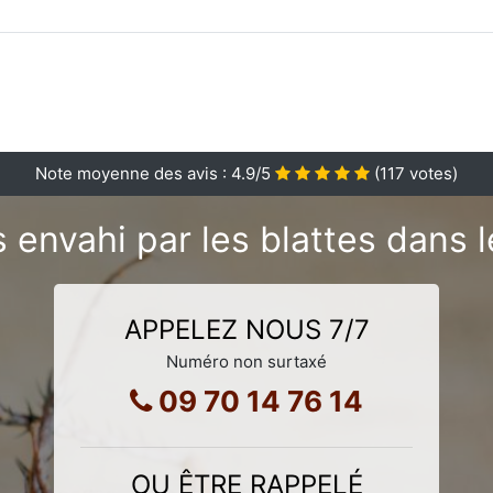
Note moyenne des avis :
4.9
/5
(
117
votes)
 envahi par les blattes dans l
APPELEZ NOUS 7/7
Numéro non surtaxé
09 70 14 76 14
OU ÊTRE RAPPELÉ