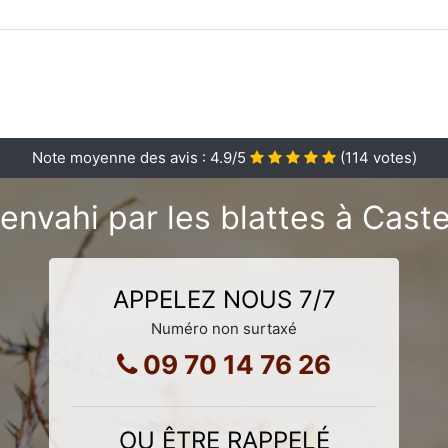
Note moyenne des avis :
4.9
/5
(
114
votes)
envahi par les blattes à Cast
APPELEZ NOUS 7/7
Numéro non surtaxé
09 70 14 76 26
OU ÊTRE RAPPELÉ