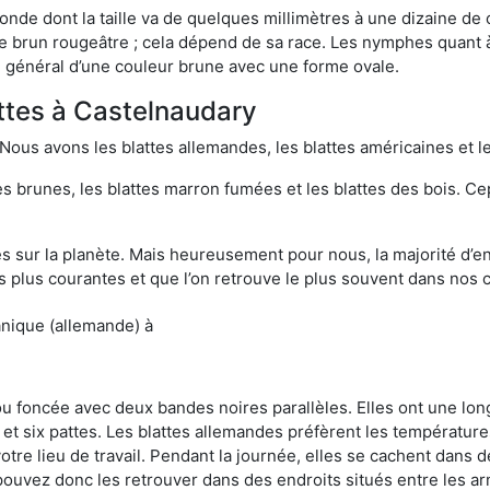
onde dont la taille va de quelques millimètres à une dizaine de
t le brun rougeâtre ; cela dépend de sa race. Les nymphes quant 
n général d’une couleur brune avec une forme ovale.
attes à Castelnaudary
 Nous avons les blattes allemandes, les blattes américaines et le
es brunes, les blattes marron fumées et les blattes des bois. C
sur la planète. Mais heureusement pour nous, la majorité d’ent
 plus courantes et que l’on retrouve le plus souvent dans nos 
anique (allemande) à
 ou foncée avec deux bandes noires parallèles. Elles ont une l
et six pattes. Les blattes allemandes préfèrent les température
otre lieu de travail. Pendant la journée, elles se cachent dans 
uvez donc les retrouver dans des endroits situés entre les arm