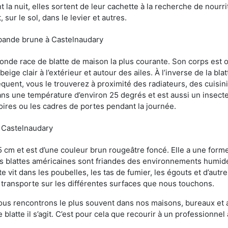
 la nuit, elles sortent de leur cachette à la recherche de nourri
sur le sol, dans le levier et autres.
 bande brune à Castelnaudary
conde race de blatte de maison la plus courante. Son corps est
ige clair à l’extérieur et autour des ailes. À l’inverse de la bl
uent, vous le trouverez à proximité des radiateurs, des cuisini
sans une température d’environ 25 degrés et est aussi un insect
oires ou les cadres de portes pendant la journée.
à Castelnaudary
5 cm et est d’une couleur brun rougeâtre foncé. Elle a une forme
les blattes américaines sont friandes des environnements humid
tte vit dans les poubelles, les tas de fumier, les égouts et d’au
e transporte sur les différentes surfaces que nous touchons.
ous rencontrons le plus souvent dans nos maisons, bureaux et a
blatte il s’agit. C’est pour cela que recourir à un professionne