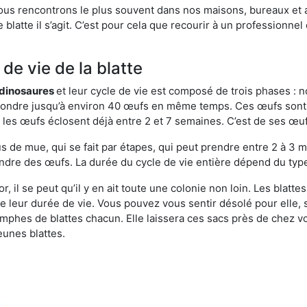
ous rencontrons le plus souvent dans nos maisons, bureaux et a
blatte il s’agit. C’est pour cela que recourir à un professionnel
de vie de la blatte
s dinosaures
et leur cycle de vie est composé de trois phases : n
t pondre jusqu’à environ 40 œufs en même temps. Ces œufs sont
e, les œufs éclosent déjà entre 2 et 7 semaines. C’est de ses œ
de mue, qui se fait par étapes, qui peut prendre entre 2 à 3 mo
ndre des œufs. La durée du cycle de vie entière dépend du type 
, il se peut qu’il y en ait toute une colonie non loin. Les blatt
de leur durée de vie. Vous pouvez vous sentir désolé pour elle,
phes de blattes chacun. Elle laissera ces sacs près de chez v
eunes blattes.