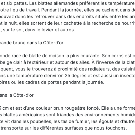
et six pattes. Les blattes allemandes préfèrent les température
otre lieu de travail. Pendant la journée, elles se cachent dans 
uvez donc les retrouver dans des endroits situés entre les arm
 la nuit, elles sortent de leur cachette à la recherche de nourri
sur le sol, dans le levier et autres.
 bande brune dans la Côte-d'or
conde race de blatte de maison la plus courante. Son corps est
ige clair à l’extérieur et autour des ailes. À l’inverse de la bl
uent, vous le trouverez à proximité des radiateurs, des cuisini
sans une température d’environ 25 degrés et est aussi un insect
oires ou les cadres de portes pendant la journée.
dans la Côte-d'or
5 cm et est d’une couleur brun rougeâtre foncé. Elle a une forme
les blattes américaines sont friandes des environnements humid
tte vit dans les poubelles, les tas de fumier, les égouts et d’au
e transporte sur les différentes surfaces que nous touchons.