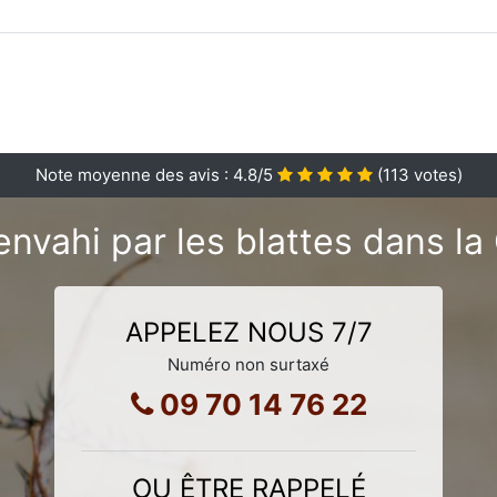
Note moyenne des avis :
4.8
/5
(
113
votes)
nvahi par les blattes dans la
APPELEZ NOUS 7/7
Numéro non surtaxé
09 70 14 76 22
OU ÊTRE RAPPELÉ