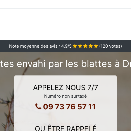
Note moyenne des avis :
4.9
/5
(
120
votes)
es envahi par les blattes à Dr
APPELEZ NOUS 7/7
Numéro non surtaxé
09 73 76 57 11
OU ÊTRE RAPPELÉ