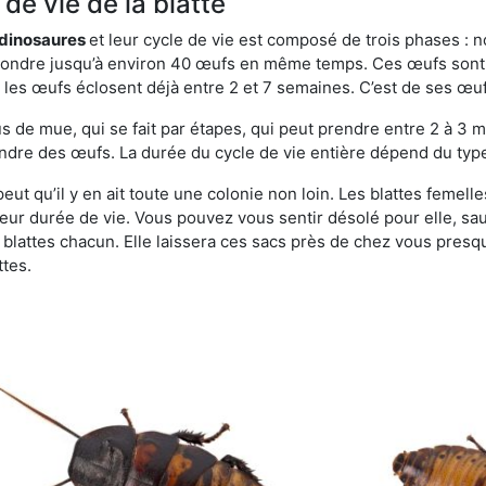
de vie de la blatte
s dinosaures
et leur cycle de vie est composé de trois phases : n
t pondre jusqu’à environ 40 œufs en même temps. Ces œufs sont
e, les œufs éclosent déjà entre 2 et 7 semaines. C’est de ses œ
de mue, qui se fait par étapes, qui peut prendre entre 2 à 3 mo
ndre des œufs. La durée du cycle de vie entière dépend du type 
 peut qu’il y en ait toute une colonie non loin. Les blattes femel
 leur durée de vie. Vous pouvez vous sentir désolé pour elle, 
lattes chacun. Elle laissera ces sacs près de chez vous presque
ttes.