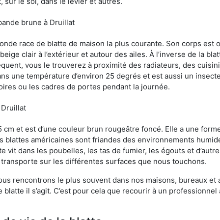
sur le sol, dans le levier et autres.
bande brune à Druillat
conde race de blatte de maison la plus courante. Son corps est
ige clair à l’extérieur et autour des ailes. À l’inverse de la bl
uent, vous le trouverez à proximité des radiateurs, des cuisini
sans une température d’environ 25 degrés et est aussi un insect
oires ou les cadres de portes pendant la journée.
Druillat
5 cm et est d’une couleur brun rougeâtre foncé. Elle a une forme
les blattes américaines sont friandes des environnements humid
tte vit dans les poubelles, les tas de fumier, les égouts et d’au
e transporte sur les différentes surfaces que nous touchons.
ous rencontrons le plus souvent dans nos maisons, bureaux et a
latte il s’agit. C’est pour cela que recourir à un professionnel 