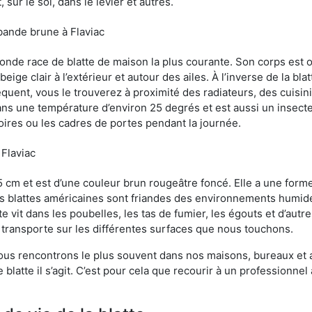
sur le sol, dans le levier et autres.
bande brune à Flaviac
conde race de blatte de maison la plus courante. Son corps est
ige clair à l’extérieur et autour des ailes. À l’inverse de la bl
uent, vous le trouverez à proximité des radiateurs, des cuisini
sans une température d’environ 25 degrés et est aussi un insect
oires ou les cadres de portes pendant la journée.
 Flaviac
5 cm et est d’une couleur brun rougeâtre foncé. Elle a une forme
les blattes américaines sont friandes des environnements humid
tte vit dans les poubelles, les tas de fumier, les égouts et d’au
e transporte sur les différentes surfaces que nous touchons.
ous rencontrons le plus souvent dans nos maisons, bureaux et a
latte il s’agit. C’est pour cela que recourir à un professionnel 