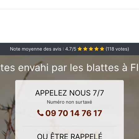
Note moyenne des avis :
4.7
/5
(
118
votes)
tes envahi par les blattes à Fl
APPELEZ NOUS 7/7
Numéro non surtaxé
09 70 14 76 17
OU ÊTRE RAPPELÉ