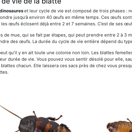
de vie de la blatte
s dinosaures
et leur cycle de vie est composé de trois phases : n
t pondre jusqu’à environ 40 œufs en même temps. Ces œufs sont
e, les œufs éclosent déjà entre 2 et 7 semaines. C’est de ses œ
de mue, qui se fait par étapes, qui peut prendre entre 2 à 3 mo
ndre des œufs. La durée du cycle de vie entière dépend du type 
peut qu’il y en ait toute une colonie non loin. Les blattes femell
 leur durée de vie. Vous pouvez vous sentir désolé pour elle, 
lattes chacun. Elle laissera ces sacs près de chez vous presque
ttes.