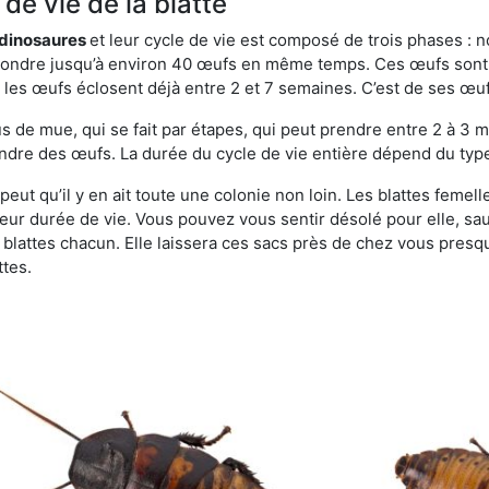
de vie de la blatte
s dinosaures
et leur cycle de vie est composé de trois phases : n
t pondre jusqu’à environ 40 œufs en même temps. Ces œufs sont
e, les œufs éclosent déjà entre 2 et 7 semaines. C’est de ses œ
de mue, qui se fait par étapes, qui peut prendre entre 2 à 3 mo
ndre des œufs. La durée du cycle de vie entière dépend du type 
peut qu’il y en ait toute une colonie non loin. Les blattes femel
 leur durée de vie. Vous pouvez vous sentir désolé pour elle, 
lattes chacun. Elle laissera ces sacs près de chez vous presque
ttes.