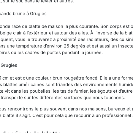
sur le sol, dans le levier et autres.
 bande brune à Grugies
conde race de blatte de maison la plus courante. Son corps est
ige clair à l’extérieur et autour des ailes. À l’inverse de la bl
uent, vous le trouverez à proximité des radiateurs, des cuisini
sans une température d’environ 25 degrés et est aussi un insect
oires ou les cadres de portes pendant la journée.
à Grugies
5 cm et est d’une couleur brun rougeâtre foncé. Elle a une forme
les blattes américaines sont friandes des environnements humid
tte vit dans les poubelles, les tas de fumier, les égouts et d’au
e transporte sur les différentes surfaces que nous touchons.
ous rencontrons le plus souvent dans nos maisons, bureaux et a
blatte il s’agit. C’est pour cela que recourir à un professionnel