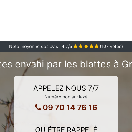
Note moyenne des avis :
4.7
/5
(
107
votes)
es envahi par les blattes à G
APPELEZ NOUS 7/7
Numéro non surtaxé
09 70 14 76 16
OU ÊTRE RAPPELÉ