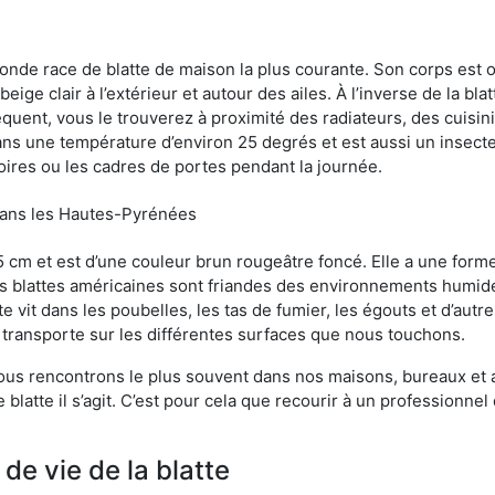
conde race de blatte de maison la plus courante. Son corps est
ige clair à l’extérieur et autour des ailes. À l’inverse de la bl
uent, vous le trouverez à proximité des radiateurs, des cuisini
sans une température d’environ 25 degrés et est aussi un insect
oires ou les cadres de portes pendant la journée.
 dans les Hautes-Pyrénées
5 cm et est d’une couleur brun rougeâtre foncé. Elle a une forme
les blattes américaines sont friandes des environnements humid
tte vit dans les poubelles, les tas de fumier, les égouts et d’au
e transporte sur les différentes surfaces que nous touchons.
ous rencontrons le plus souvent dans nos maisons, bureaux et a
blatte il s’agit. C’est pour cela que recourir à un professionne
de vie de la blatte