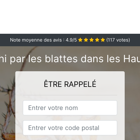
Note moyenne des avis :
4.9
/5
(
117
votes)
i par les blattes dans les H
ÊTRE RAPPELÉ