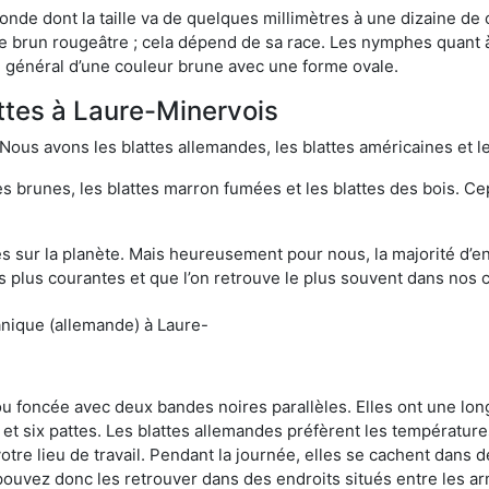
onde dont la taille va de quelques millimètres à une dizaine de
t le brun rougeâtre ; cela dépend de sa race. Les nymphes quant 
n général d’une couleur brune avec une forme ovale.
attes à Laure-Minervois
 Nous avons les blattes allemandes, les blattes américaines et le
es brunes, les blattes marron fumées et les blattes des bois. C
sur la planète. Mais heureusement pour nous, la majorité d’ent
 plus courantes et que l’on retrouve le plus souvent dans nos 
anique (allemande) à Laure-
 ou foncée avec deux bandes noires parallèles. Elles ont une l
et six pattes. Les blattes allemandes préfèrent les température
otre lieu de travail. Pendant la journée, elles se cachent dans 
uvez donc les retrouver dans des endroits situés entre les arm