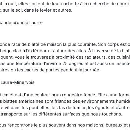
 la nuit, elles sortent de leur cachette à la recherche de nourri
sur le sol, dans le levier et autres.
 bande brune à Laure-
conde race de blatte de maison la plus courante. Son corps est
ige clair à l’extérieur et autour des ailes. À l’inverse de la bl
uent, vous le trouverez à proximité des radiateurs, des cuisini
sans une température d’environ 25 degrés et est aussi un insect
oires ou les cadres de portes pendant la journée.
à Laure-Minervois
5 cm et est d’une couleur brun rougeâtre foncé. Elle a une forme
les blattes américaines sont friandes des environnements humid
tte vit dans les poubelles, les tas de fumier, les égouts et d’au
e transporte sur les différentes surfaces que nous touchons.
ous rencontrons le plus souvent dans nos maisons, bureaux et a