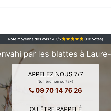
Note moyenne des avis :
4.7
/5
(
118
votes)
nvahi par les blattes à Laure
APPELEZ NOUS 7/7
Numéro non surtaxé
09 70 14 76 26
OU ÊTRE RAPPELÉ