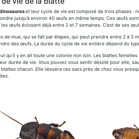
de vie de la blatte
s dinosaures
et leur cycle de vie est composé de trois phases : n
t pondre jusqu’à environ 40 œufs en même temps. Ces œufs sont
e, les œufs éclosent déjà entre 2 et 7 semaines. C’est de ses œ
de mue, qui se fait par étapes, qui peut prendre entre 2 à 3 mo
ndre des œufs. La durée du cycle de vie entière dépend du type 
ut qu’il y en ait toute une colonie non loin. Les blattes femelle
 leur durée de vie. Vous pouvez vous sentir désolé pour elle, 
lattes chacun. Elle laissera ces sacs près de chez vous presque
ttes.