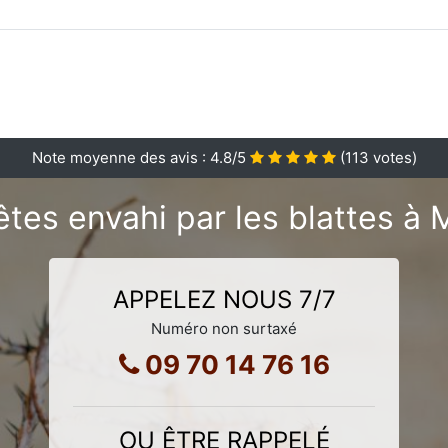
Note moyenne des avis :
4.8
/5
(
113
votes)
tes envahi par les blattes à 
APPELEZ NOUS 7/7
Numéro non surtaxé
09 70 14 76 16
OU ÊTRE RAPPELÉ