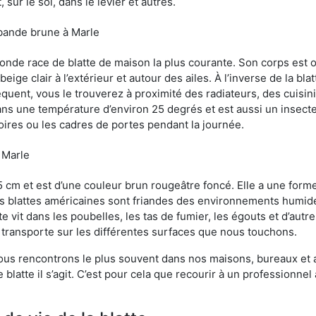
sur le sol, dans le levier et autres.
 bande brune à Marle
conde race de blatte de maison la plus courante. Son corps est
ige clair à l’extérieur et autour des ailes. À l’inverse de la bl
uent, vous le trouverez à proximité des radiateurs, des cuisini
sans une température d’environ 25 degrés et est aussi un insect
oires ou les cadres de portes pendant la journée.
à Marle
5 cm et est d’une couleur brun rougeâtre foncé. Elle a une forme
les blattes américaines sont friandes des environnements humid
tte vit dans les poubelles, les tas de fumier, les égouts et d’au
e transporte sur les différentes surfaces que nous touchons.
ous rencontrons le plus souvent dans nos maisons, bureaux et a
blatte il s’agit. C’est pour cela que recourir à un professionnel