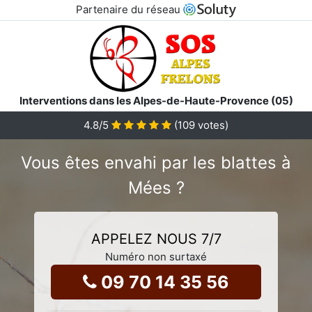
Partenaire du réseau
Interventions dans les Alpes-de-Haute-Provence (05)
4.8
/5
(
109
votes)
Vous êtes envahi par les blattes à
Mées ?
APPELEZ NOUS 7/7
Numéro non surtaxé
09 70 14 35 56