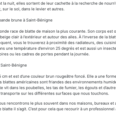
 la nuit, elles sortent de leur cachette à la recherche de nourri
sur le sol, dans le levier et autres.
 bande brune à Saint-Bénigne
conde race de blatte de maison la plus courante. Son corps est
ige clair à l’extérieur et autour des ailes. À l’inverse de la bl
uent, vous le trouverez à proximité des radiateurs, des cuisini
sans une température d’environ 25 degrés et est aussi un insect
oires ou les cadres de portes pendant la journée.
à Saint-Bénigne
5 cm et est d’une couleur brun rougeâtre foncé. Elle a une forme
les blattes américaines sont friandes des environnements humid
tte vit dans les poubelles, les tas de fumier, les égouts et d’au
e transporte sur les différentes surfaces que nous touchons.
ous rencontrons le plus souvent dans nos maisons, bureaux et a
blatte il s’agit. C’est pour cela que recourir à un professionne