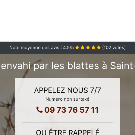
Note moyenne des avis :
4.5
/5
(
102
votes)
envahi par les blattes à Sain
APPELEZ NOUS 7/7
Numéro non surtaxé
09 73 76 57 11
OU ÊTRE RAPPELÉ