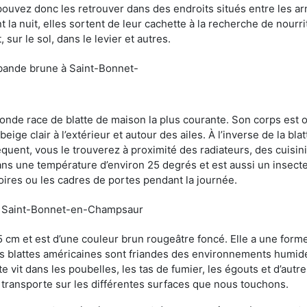
uvez donc les retrouver dans des endroits situés entre les arm
 la nuit, elles sortent de leur cachette à la recherche de nourri
sur le sol, dans le levier et autres.
 bande brune à Saint-Bonnet-
conde race de blatte de maison la plus courante. Son corps est
ige clair à l’extérieur et autour des ailes. À l’inverse de la bl
uent, vous le trouverez à proximité des radiateurs, des cuisini
sans une température d’environ 25 degrés et est aussi un insect
oires ou les cadres de portes pendant la journée.
e à Saint-Bonnet-en-Champsaur
5 cm et est d’une couleur brun rougeâtre foncé. Elle a une forme
les blattes américaines sont friandes des environnements humid
tte vit dans les poubelles, les tas de fumier, les égouts et d’au
e transporte sur les différentes surfaces que nous touchons.