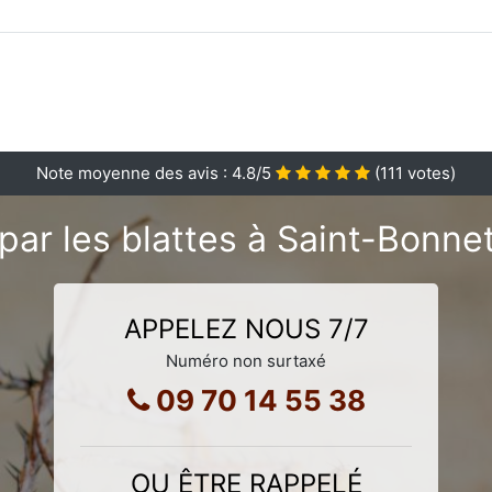
Note moyenne des avis :
4.8
/5
(
111
votes)
 par les blattes à Saint-Bonn
APPELEZ NOUS 7/7
Numéro non surtaxé
09 70 14 55 38
OU ÊTRE RAPPELÉ