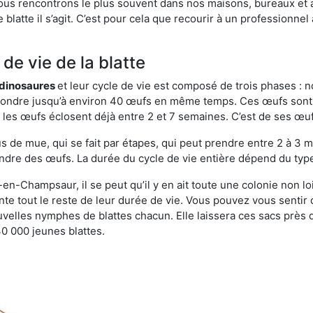
ous rencontrons le plus souvent dans nos maisons, bureaux et a
 blatte il s’agit. C’est pour cela que recourir à un professionn
de vie de la blatte
s dinosaures
et leur cycle de vie est composé de trois phases : n
t pondre jusqu’à environ 40 œufs en même temps. Ces œufs sont
e, les œufs éclosent déjà entre 2 et 7 semaines. C’est de ses œ
de mue, qui se fait par étapes, qui peut prendre entre 2 à 3 mo
ndre des œufs. La durée du cycle de vie entière dépend du type 
en-Champsaur, il se peut qu’il y en ait toute une colonie non lo
nte tout le reste de leur durée de vie. Vous pouvez vous sentir
elles nymphes de blattes chacun. Elle laissera ces sacs près 
30 000 jeunes blattes.