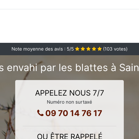
Note moyenne des avis :
5
/5
(
103
votes)
 envahi par les blattes à Sai
APPELEZ NOUS 7/7
Numéro non surtaxé
09 70 14 76 17
OU ÊTRE RAPPELÉ