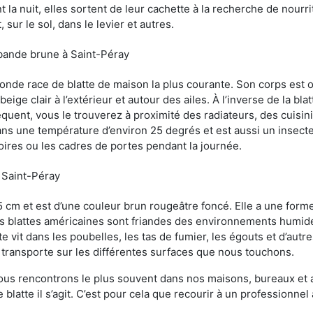
 la nuit, elles sortent de leur cachette à la recherche de nourri
sur le sol, dans le levier et autres.
 bande brune à Saint-Péray
conde race de blatte de maison la plus courante. Son corps est
ige clair à l’extérieur et autour des ailes. À l’inverse de la bl
uent, vous le trouverez à proximité des radiateurs, des cuisini
sans une température d’environ 25 degrés et est aussi un insect
oires ou les cadres de portes pendant la journée.
à Saint-Péray
5 cm et est d’une couleur brun rougeâtre foncé. Elle a une forme
les blattes américaines sont friandes des environnements humid
tte vit dans les poubelles, les tas de fumier, les égouts et d’au
e transporte sur les différentes surfaces que nous touchons.
ous rencontrons le plus souvent dans nos maisons, bureaux et a
blatte il s’agit. C’est pour cela que recourir à un professionnel