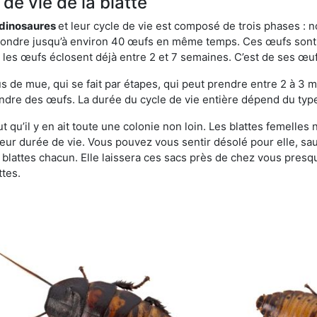
de vie de la blatte
s dinosaures
et leur cycle de vie est composé de trois phases : n
t pondre jusqu’à environ 40 œufs en même temps. Ces œufs sont
e, les œufs éclosent déjà entre 2 et 7 semaines. C’est de ses œ
de mue, qui se fait par étapes, qui peut prendre entre 2 à 3 mo
ndre des œufs. La durée du cycle de vie entière dépend du type 
t qu’il y en ait toute une colonie non loin. Les blattes femelles
 leur durée de vie. Vous pouvez vous sentir désolé pour elle, 
lattes chacun. Elle laissera ces sacs près de chez vous presque
ttes.