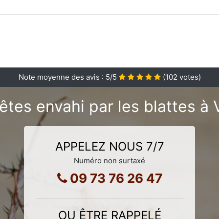
Note moyenne des avis :
5
/5
(
102
votes)
êtes envahi par les blattes à 
APPELEZ NOUS 7/7
Numéro non surtaxé
09 73 76 26 47
OU ÊTRE RAPPELÉ