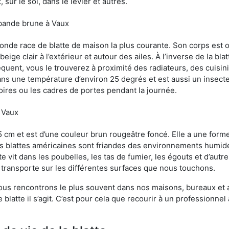
sur le sol, dans le levier et autres.
 bande brune à Vaux
conde race de blatte de maison la plus courante. Son corps est
ige clair à l’extérieur et autour des ailes. À l’inverse de la bl
uent, vous le trouverez à proximité des radiateurs, des cuisini
sans une température d’environ 25 degrés et est aussi un insect
oires ou les cadres de portes pendant la journée.
à Vaux
5 cm et est d’une couleur brun rougeâtre foncé. Elle a une forme
les blattes américaines sont friandes des environnements humid
tte vit dans les poubelles, les tas de fumier, les égouts et d’au
e transporte sur les différentes surfaces que nous touchons.
ous rencontrons le plus souvent dans nos maisons, bureaux et a
blatte il s’agit. C’est pour cela que recourir à un professionnel