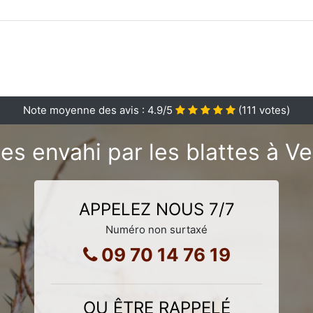
Note moyenne des avis :
4.9
/5
(
111
votes)
es envahi par les blattes à Ve
APPELEZ NOUS 7/7
Numéro non surtaxé
09 70 14 76 19
OU ÊTRE RAPPELÉ