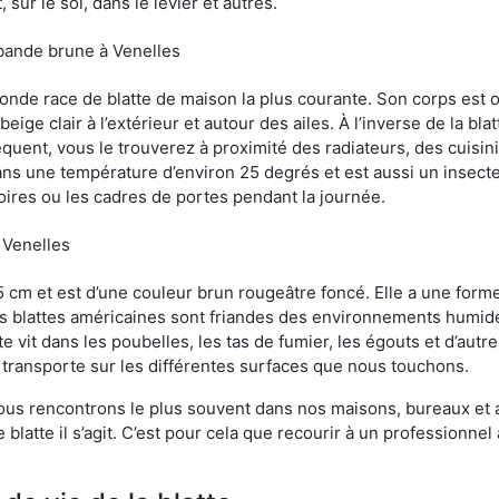
sur le sol, dans le levier et autres.
 bande brune à Venelles
conde race de blatte de maison la plus courante. Son corps est
ige clair à l’extérieur et autour des ailes. À l’inverse de la bl
uent, vous le trouverez à proximité des radiateurs, des cuisini
sans une température d’environ 25 degrés et est aussi un insect
oires ou les cadres de portes pendant la journée.
à Venelles
5 cm et est d’une couleur brun rougeâtre foncé. Elle a une forme
les blattes américaines sont friandes des environnements humid
tte vit dans les poubelles, les tas de fumier, les égouts et d’au
e transporte sur les différentes surfaces que nous touchons.
ous rencontrons le plus souvent dans nos maisons, bureaux et a
blatte il s’agit. C’est pour cela que recourir à un professionnel