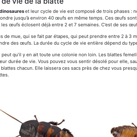
de vie de la blatte
s dinosaures
et leur cycle de vie est composé de trois phases : n
t pondre jusqu’à environ 40 œufs en même temps. Ces œufs sont
e, les œufs éclosent déjà entre 2 et 7 semaines. C’est de ses œ
de mue, qui se fait par étapes, qui peut prendre entre 2 à 3 mo
ndre des œufs. La durée du cycle de vie entière dépend du type 
 peut qu’il y en ait toute une colonie non loin. Les blattes feme
 leur durée de vie. Vous pouvez vous sentir désolé pour elle, 
lattes chacun. Elle laissera ces sacs près de chez vous presque
ttes.