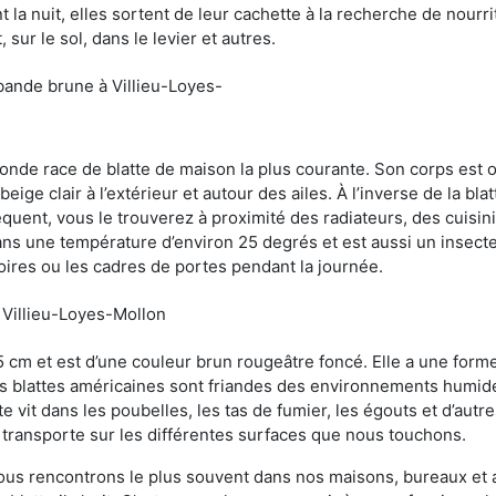
 la nuit, elles sortent de leur cachette à la recherche de nourri
sur le sol, dans le levier et autres.
bande brune à Villieu-Loyes-
conde race de blatte de maison la plus courante. Son corps est
ige clair à l’extérieur et autour des ailes. À l’inverse de la bl
uent, vous le trouverez à proximité des radiateurs, des cuisini
sans une température d’environ 25 degrés et est aussi un insect
oires ou les cadres de portes pendant la journée.
à Villieu-Loyes-Mollon
5 cm et est d’une couleur brun rougeâtre foncé. Elle a une forme
les blattes américaines sont friandes des environnements humid
tte vit dans les poubelles, les tas de fumier, les égouts et d’au
e transporte sur les différentes surfaces que nous touchons.
ous rencontrons le plus souvent dans nos maisons, bureaux et a