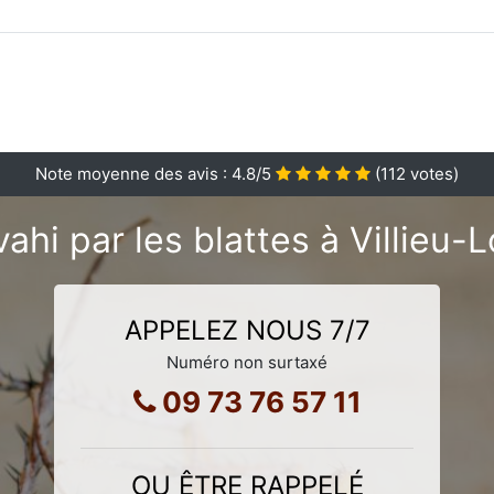
Note moyenne des avis :
4.8
/5
(
112
votes)
ahi par les blattes à Villieu-
APPELEZ NOUS 7/7
Numéro non surtaxé
09 73 76 57 11
OU ÊTRE RAPPELÉ