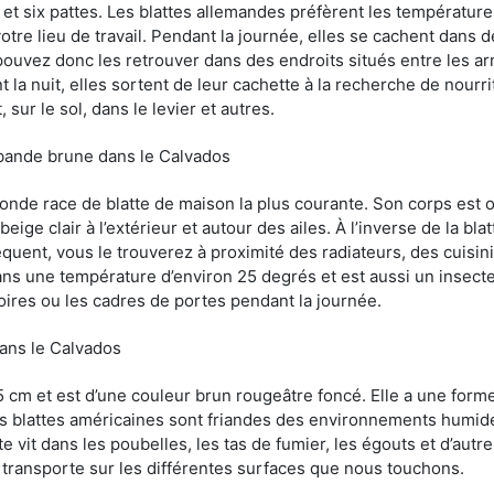
et six pattes. Les blattes allemandes préfèrent les température
otre lieu de travail. Pendant la journée, elles se cachent dans 
uvez donc les retrouver dans des endroits situés entre les arm
 la nuit, elles sortent de leur cachette à la recherche de nourri
sur le sol, dans le levier et autres.
 bande brune dans le Calvados
conde race de blatte de maison la plus courante. Son corps est
ige clair à l’extérieur et autour des ailes. À l’inverse de la bl
uent, vous le trouverez à proximité des radiateurs, des cuisini
sans une température d’environ 25 degrés et est aussi un insect
oires ou les cadres de portes pendant la journée.
dans le Calvados
5 cm et est d’une couleur brun rougeâtre foncé. Elle a une forme
les blattes américaines sont friandes des environnements humid
tte vit dans les poubelles, les tas de fumier, les égouts et d’au
e transporte sur les différentes surfaces que nous touchons.