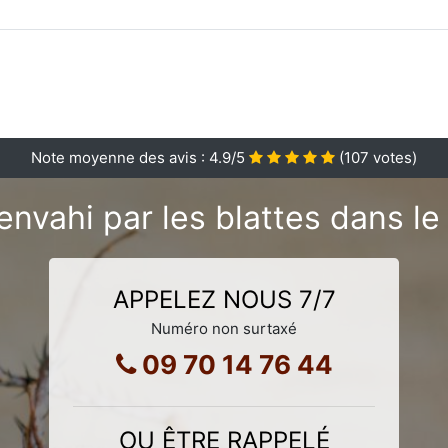
Note moyenne des avis :
4.9
/5
(
107
votes)
envahi par les blattes dans le
APPELEZ NOUS 7/7
Numéro non surtaxé
09 70 14 76 44
OU ÊTRE RAPPELÉ