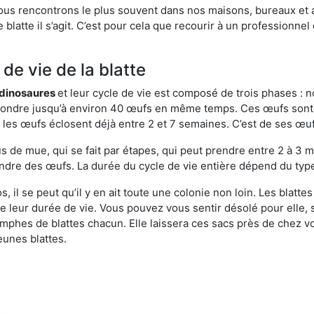
ous rencontrons le plus souvent dans nos maisons, bureaux et a
blatte il s’agit. C’est pour cela que recourir à un professionnel
de vie de la blatte
s dinosaures
et leur cycle de vie est composé de trois phases : n
t pondre jusqu’à environ 40 œufs en même temps. Ces œufs sont
e, les œufs éclosent déjà entre 2 et 7 semaines. C’est de ses œ
de mue, qui se fait par étapes, qui peut prendre entre 2 à 3 mo
ndre des œufs. La durée du cycle de vie entière dépend du type 
, il se peut qu’il y en ait toute une colonie non loin. Les blatt
de leur durée de vie. Vous pouvez vous sentir désolé pour elle,
phes de blattes chacun. Elle laissera ces sacs près de chez v
eunes blattes.